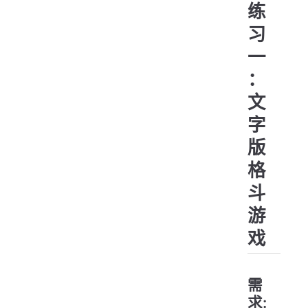
练
习
一
：
文
字
版
格
斗
游
戏
需
求: