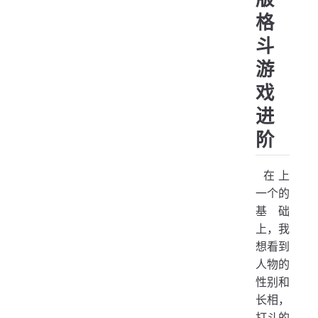
pub
格
   
斗
   
游
   
戏
   
进
   
阶
   
   
   
​ 在上
一个的
   
基础
   
上，我
   
想看到
人物的
   
性别和
   
   
长相，
打斗的