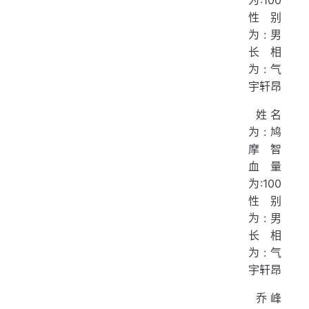
   
性别
  
为:男
   
  
长相
   
为:气
宇轩昂
  
  
​ 姓名
  
为:鸠
   
摩智
血量
}
为:100
性别
为:男
长相
为:气
宇轩昂
​ 乔峰