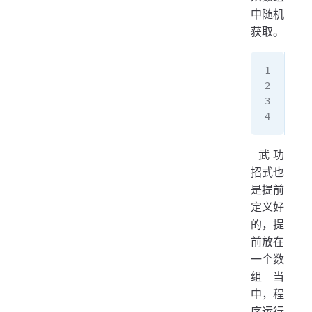
中随机
获取。
/
St
/
St
​ 武功
招式也
是提前
定义好
的，提
前放在
一个数
组当
中，程
序运行