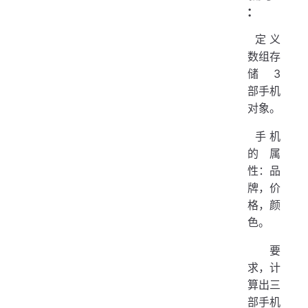
   
}
:
}
​ 定义
pac
数组存
储 3
imp
部手机
对象。
pub
   
​ 手机
  
的属
   
性：品
  
牌，价
   
格，颜
   
色。
  
   
​ 要
  
求，计
  
算出三
   
部手机
   