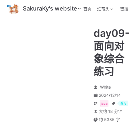
跳
SakuraKy's website~
首页
烂笔头
链接
至
主
要
day09-
內
容
面向对
象综合
练习
White
2024/12/14
java
练习
大约 18 分钟
约 5385 字