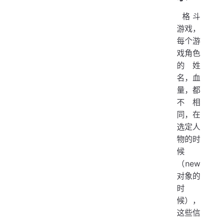
​ 格斗
游戏，
每个游
戏角色
的姓
名，血
量，都
不相
同，在
选定人
物的时
候
（new
对象的
时
候），
这些信