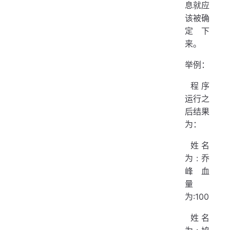
息就应
该被确
定下
来。
举例：
​ 程序
运行之
后结果
为：
​ 姓名
为:乔
峰 血
量
为:100
​ 姓名