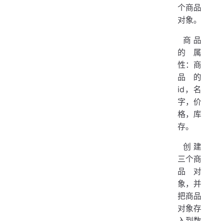
个商品
   
对象。
   
​ 商品
   
的属
   
性：商
   
品的
   
id，名
   
字，价
格，库
   
存。
   
   
​ 创建
三个商
   
品对
   
  
象，并
  
把商品
  
对象存
   
入到数