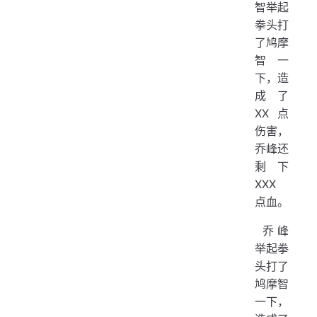
智举起
拳头打
了鸠摩
智一
下，造
成了
XX 点
伤害，
乔峰还
剩下
XXX
点血。
​ 乔峰
举起拳
头打了
鸠摩智
一下，