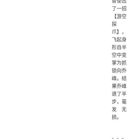
智使出
了一招
【游空
探
爪】，
飞起身
形自半
空中变
掌为抓
锁向乔
峰。结
果乔峰
退了半
步，毫
发无
损。
。。。