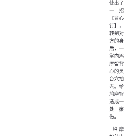
使出了
一招
【背心
钉】，
转到对
方的身
后，一
掌向鸠
摩智背
心的灵
台穴拍
去。给
鸠摩智
造成一
处瘀
伤。
​ 鸠摩