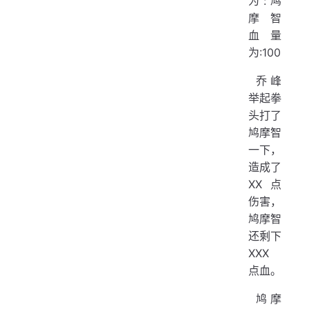
为:鸠
摩智
血量
为:100
​ 乔峰
举起拳
头打了
鸠摩智
一下，
造成了
XX 点
伤害，
鸠摩智
还剩下
XXX
点血。
​ 鸠摩