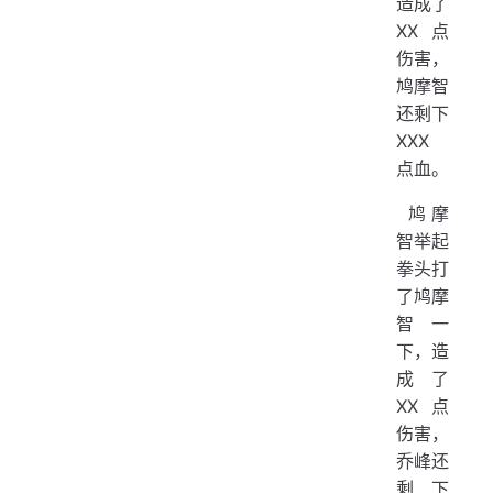
造成了
XX 点
伤害，
鸠摩智
还剩下
XXX
点血。
​ 鸠摩
智举起
拳头打
了鸠摩
智一
下，造
成了
XX 点
伤害，
乔峰还
剩下