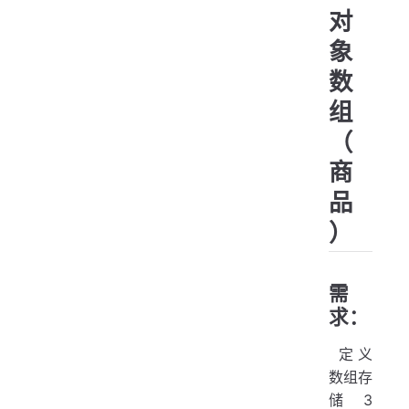
  
对
   
  
象
  
数
  
  
组
  
（
  
  
商
  
品
   
）
   
   
需
   
求：
   
   
​ 定义
   
数组存
  
储 3
   