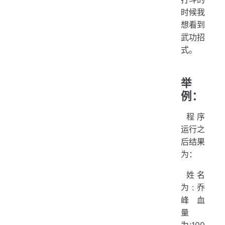
   
时候我
   
想看到
   
武功招
式。
   
   
   
举
例：
  
  
​ 程序
  
运行之
  
  
后结果
  
为：
   
  
​ 姓名
   
为:乔
   
峰 血
量
  
为:100