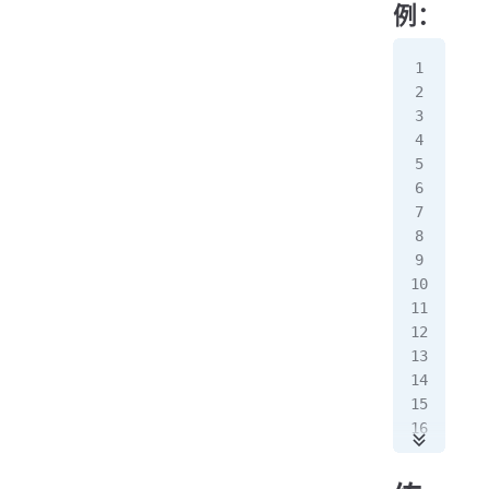
   
例：
   
   
  
   
pac
  
}
  
pub
  
  
   
  
  
}
   
pac
   
pub
   
   
   
  
   
  
   
  
   
  
   
  
   
   