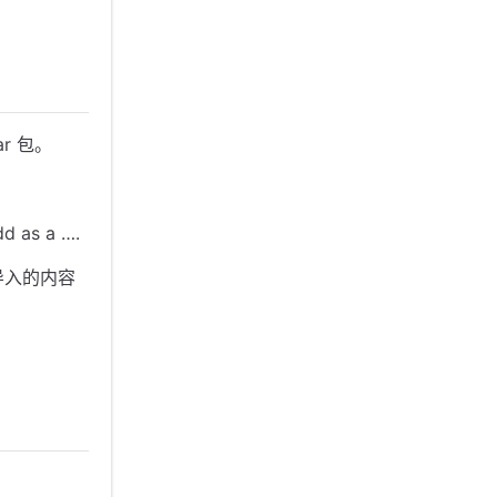
。
r 包。
as a ….
导入的内容