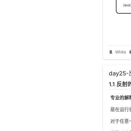
White
day2
1.1 反
​
专业的解
​ 是在
​ 对于任