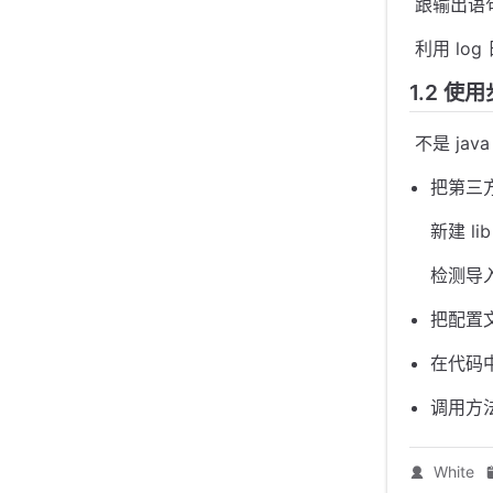
​ 跟输
​ 利用 
1.2 使
​ 不是 
把第三
新建 li
检测导
把配置文
在代码
调用方
White