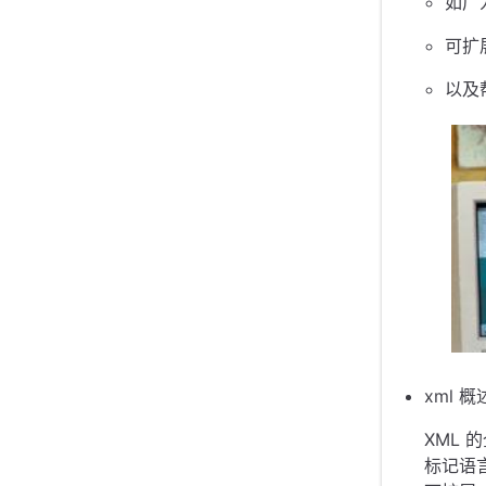
如广
可扩
以及
xml 概
XML 的
标记语