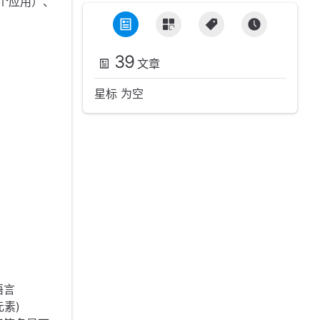
一个应用）、
39
文章
星标 为空
语言
素)