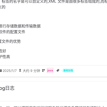
：标签的名字是可以自定义的,XML 文件是由很多标签组成的,而
义的
进行存储数据和传输数据
软件的配置文件
置文件的优势
性好
护性高
2025/1/7
大约 9 分钟
java
基础加强
log日志
：