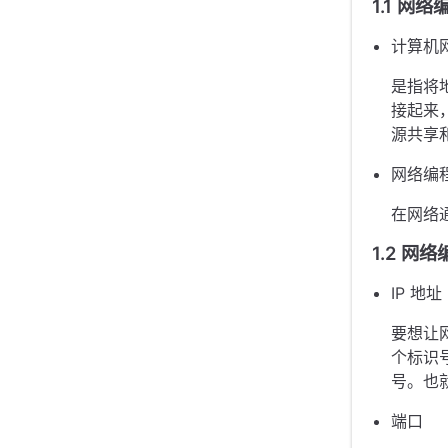
1.1 网
计算机
是指将
接起来
源共享
网络编
在网络
1.2 网
IP 地址
要想让
个标识
号。也
端口