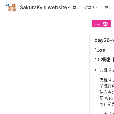
跳
SakuraKy's website~
首页
烂笔头
链接
至
主
要
java
34
內
容
day26-
1.xml
1.1 概
万维网联
万维网联
学院计
建立者： 
是 W
到目前为