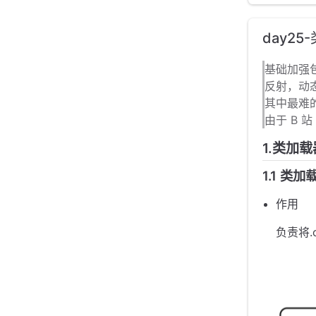
day25
基础加强
反射，动
其中最难
由于 B 
1.类加载
1.1 类加
作用
负责将.