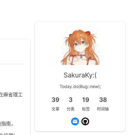
SakuraKy:(
Today.do(Bug::new);
 月在麻省理工
39
3
19
38
文章
分类
标签
时间轴
施指南，