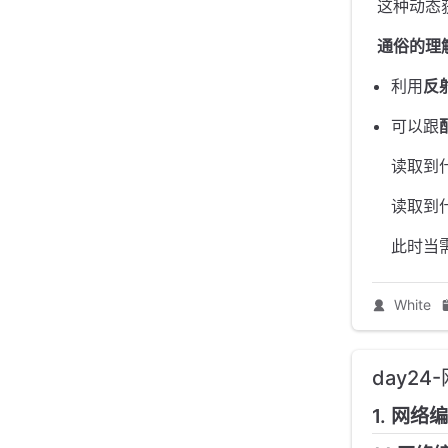
​ 这种动
​
通俗的理
利用
反
可以跟
读取到
读取到
此时当
White
day24
1. 网络