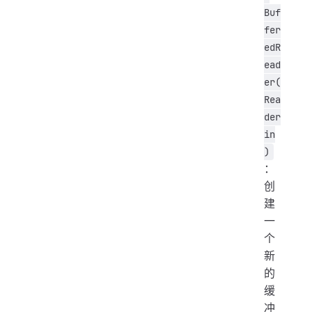
Buf
fer
edR
ead
er(
Rea
der
in
)
：
创
建
一
个
新
的
缓
冲