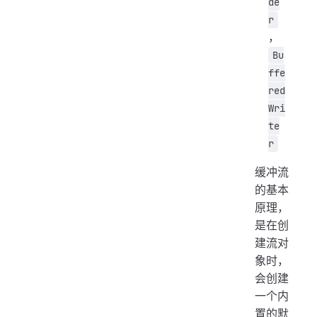
de
r
，
Bu
ffe
red
Wri
te
r
缓冲流
的基本
原理，
是在创
建流对
象时，
会创建
一个内
置的默