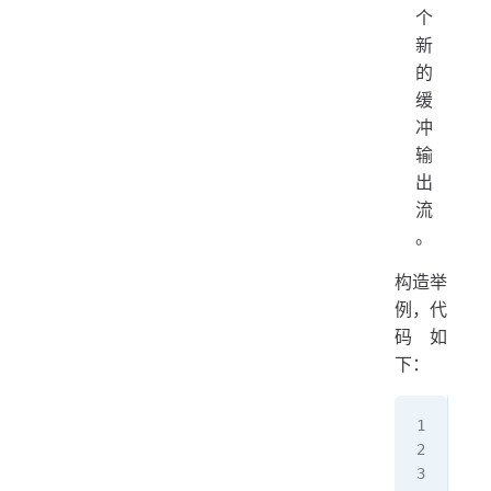
个
新
的
缓
冲
输
出
流
。
构造举
例，代
码如
下：
/
Buf
/