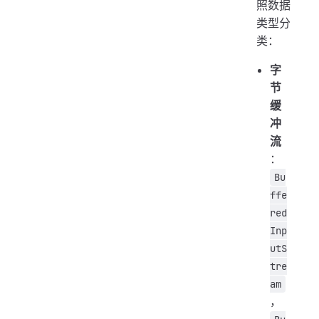
照数据
类型分
类：
字
节
缓
冲
流
：
Bu
ffe
red
Inp
utS
tre
am
，