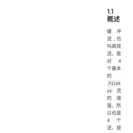
1.1
概述
缓冲
流,也
叫高效
流，是
对 4
个基本
的
FileX
流
xx
的增
强，所
以也是
4 个
流，按