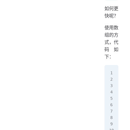
  
如何更
   
快呢？
  
   
使用数
}
组的方
式，代
缓冲
码如
下：
pub
   
  
   
  
   
   
   
   