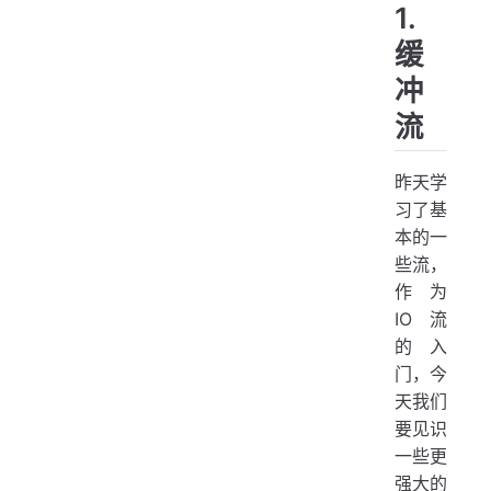
1.
缓
冲
流
昨天学
习了基
本的一
些流，
作为
IO 流
的入
门，今
天我们
要见识
一些更
强大的