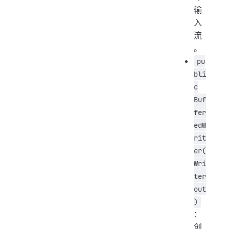
输
入
流
。
pu
bli
c
Buf
fer
edW
rit
er(
Wri
ter
out
)
：
创