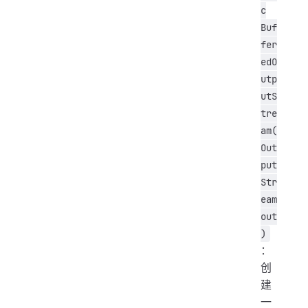
c
Buf
fer
edO
utp
utS
tre
am(
Out
put
Str
eam
out
)
：
创
建
一