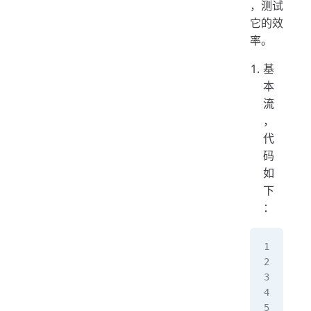
，测试
它的效
率。
基
本
流
，
代
码
如
下
：
pub
   
  
   
  