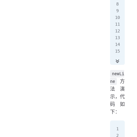
   
   
   
   
  
   
   
}
newLi
方
ne
法演
示，代
码如
下：
pub
  p