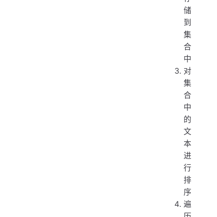
储
到
集
合
中
对
集
合
中
的
文
本
进
行
排
序
遍
历