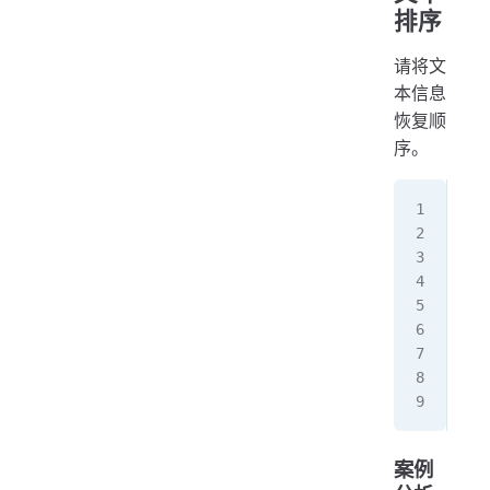
排序
请将文
本信息
恢复顺
序。
3
8
4
2
1
9
6
7
5
案例