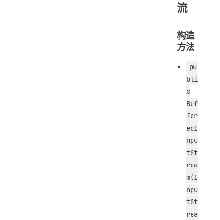
流
构造
方法
pu
bli
c
Buf
fer
edI
npu
tSt
rea
m(I
npu
tSt
rea