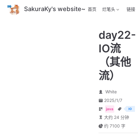
跳
SakuraKy's website~
首页
烂笔头
链接
至
主
要
day22-
內
容
IO流
（其他
流）
White
2025/1/7
java
IO
大约 24 分钟
约 7100 字