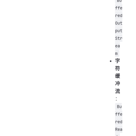
Bu
ffe
red
Out
put
Str
ea
m
字
符
缓
冲
流
：
Bu
ffe
red
Rea