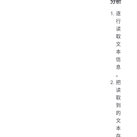
分析
逐
行
读
取
文
本
信
息
。
把
读
取
到
的
文
本
存