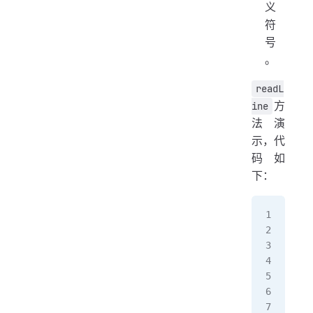
义
符
号
。
readL
方
ine
法演
示，代
码如
下：
pub
   
  
   
  
   
  