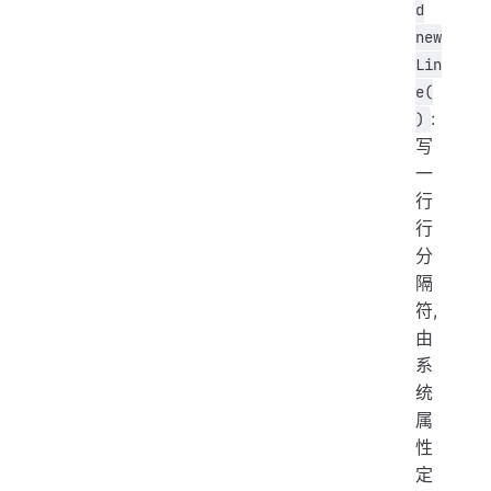
d
new
Lin
e(
:
)
写
一
行
行
分
隔
符,
由
系
统
属
性
定