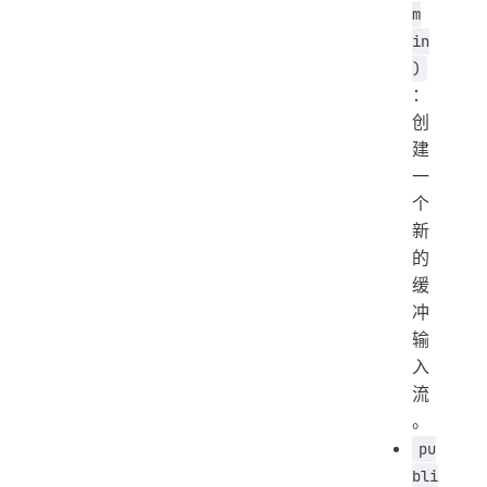
m
in
)
：
创
建
一
个
新
的
缓
冲
输
入
流
。
pu
bli