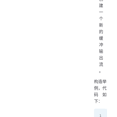
建
一
个
新
的
缓
冲
输
出
流
。
构造举
例，代
码如
下：
/