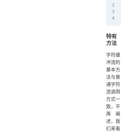
Buf
/
Buf
特有
方法
字符缓
冲流的
基本方
法与普
通字符
流调用
方式一
致，不
再阐
述，我
们来看