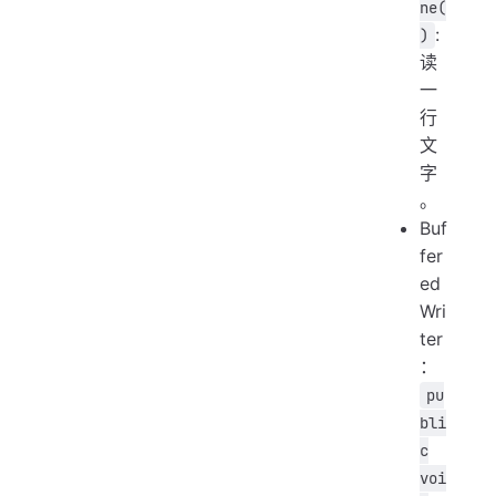
ne(
:
)
读
一
行
文
字
。
Buf
fer
ed
Wri
ter
：
pu
bli
c
voi