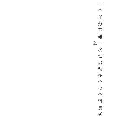
一
个
任
务
容
器
一
次
性
启
动
多
个
(2
个)
消
费
者