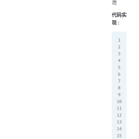
池
代码实
现 :
pac
//
imp
imp
pub
   
  
   
  
  