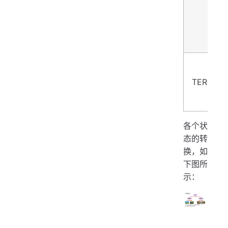
TERMIN
各个状
态的转
换，如
下图所
示：