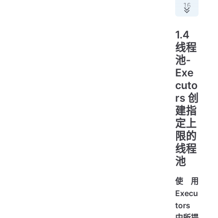
   
  
1.4
   
线程
池-
   
Exe
   
cuto
  
rs 创
   
建指
定上
   
限的
   
}
线程
池
使用
Execu
tors
中所提