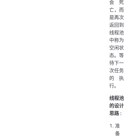
会死
亡，而
是再次
返回到
线程池
中称为
空闲状
态。等
待下一
次任务
的执
行。
线程池
的设计
思路 :
准
备