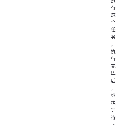
执
行
这
个
任
务
，
执
行
完
毕
后
，
继
续
等
待
下