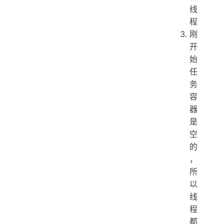
线
程
刚
开
始
任
务
容
器
是
空
的
，
所
以
线
程
都