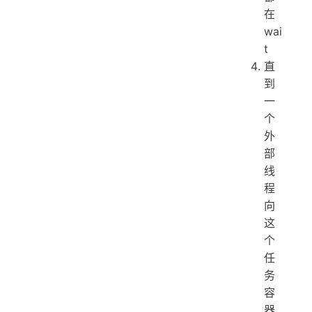
在
wai
t
直
到
一
个
外
部
线
程
向
这
个
任
务
容
器