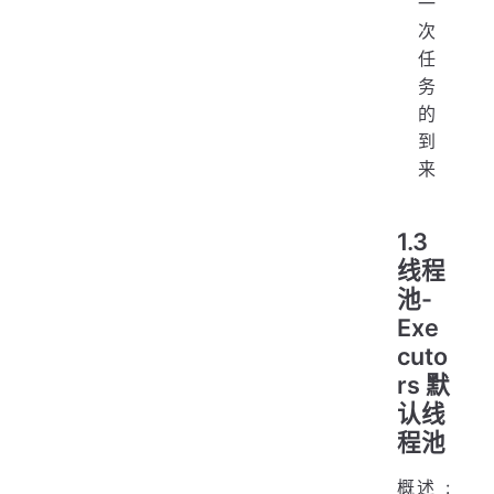
一
次
任
务
的
到
来
1.3
线程
池-
Exe
cuto
rs 默
认线
程池
概述 :