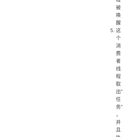
被
唤
醒
这
个
消
费
者
线
程
取
出”
任
务”
，
并
且