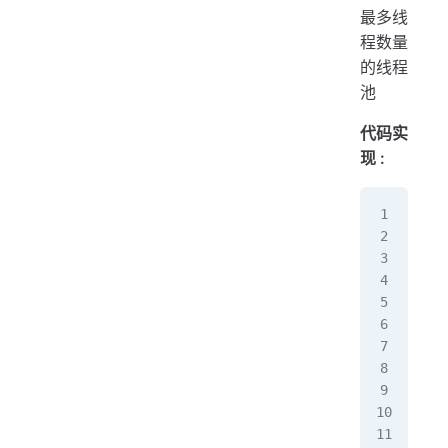
最多线
程数量
的线程
池
代码实
现 :
pac
//s
/
imp
imp
im
pub
   