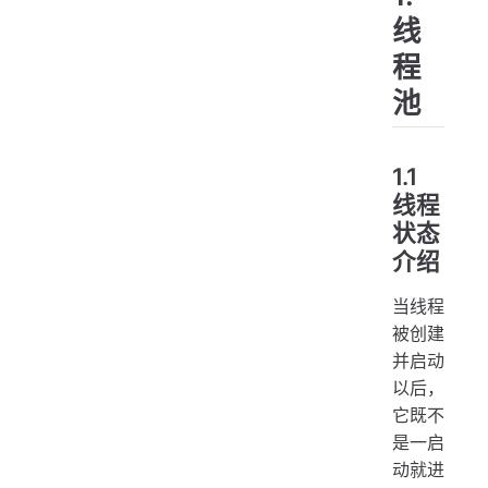
线
程
池
1.1
线程
状态
介绍
当线程
被创建
并启动
以后，
它既不
是一启
动就进