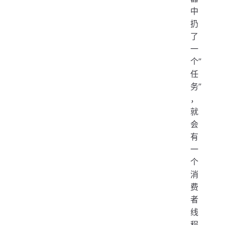
中
扔
了
一
个”
任
务”
，
就
会
有
一
个
消
费
者
线
程