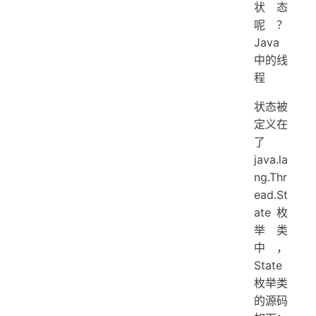
状态
呢？
Java
中的线
程
状态被
定义在
了
java.la
ng.Thr
ead.St
ate 枚
举类
中，
State
枚举类
的源码