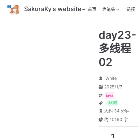
跳
SakuraKy's website~
首页
烂笔头
链接
至
主
要
day23-
內
容
多线程
02
White
2025/1/7
java
多线程
大约 34 分钟
约 10190 字
1.