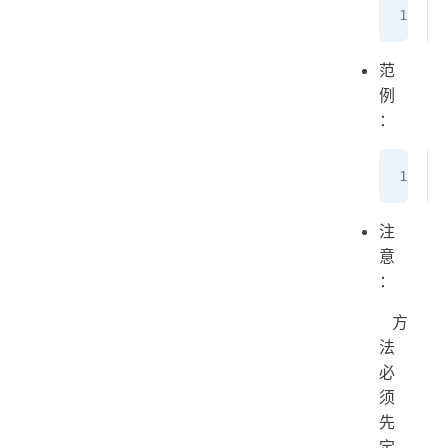
范
例
：
注
意
：
​ 方
法
必
须
先
定