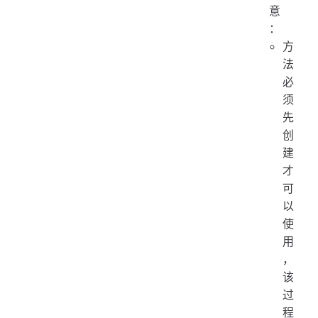
意
：
方
法
必
须
先
创
建
才
可
以
使
用
，
该
过
程