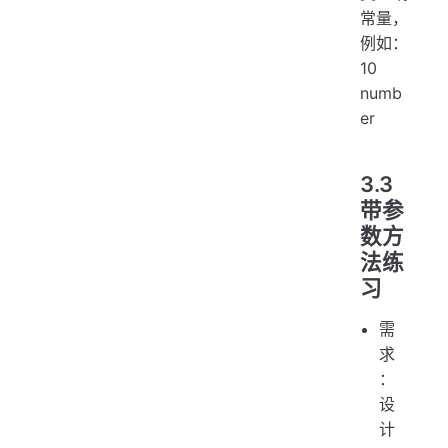
常量，
例如：
10
numb
er
3.3
带参
数方
法练
习
需
求
：
设
计