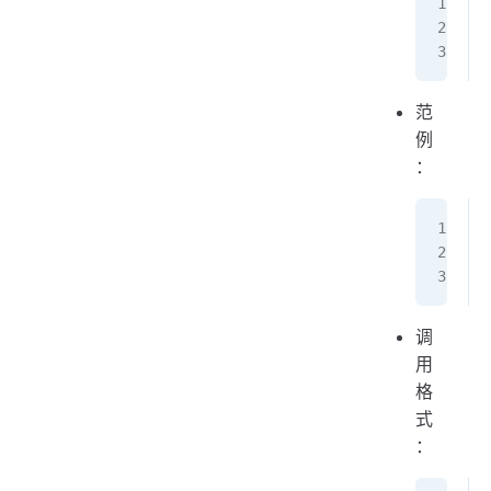
范
例
：
调
用
格
式
：