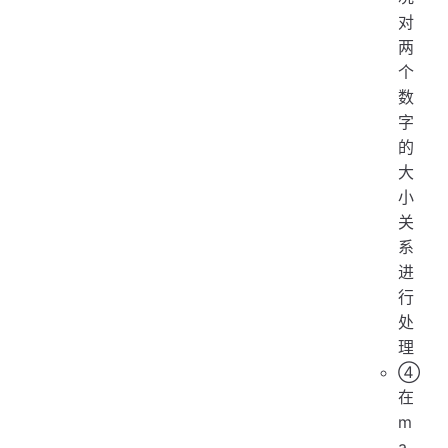
对
两
个
数
字
的
大
小
关
系
进
行
处
理
④
在
m
a