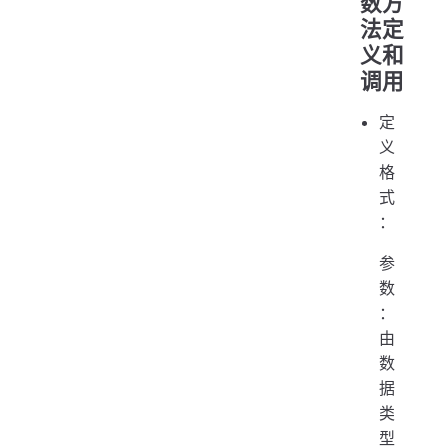
数方
法定
义和
调用
定
义
格
式
：
参
数
：
由
数
据
类
型