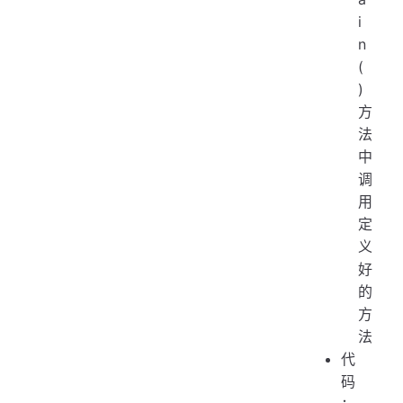
i
n
(
)
方
法
中
调
用
定
义
好
的
方
法
代
码