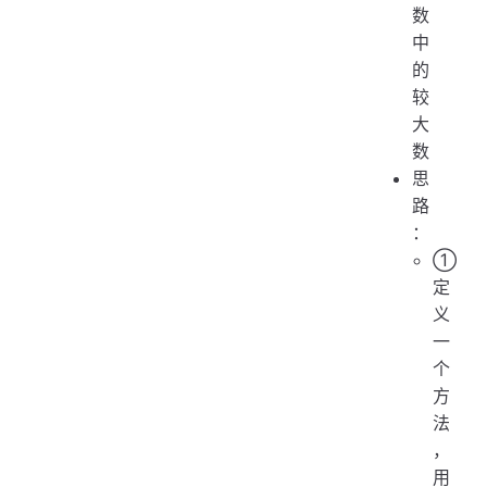
数
中
的
较
大
数
思
路
：
①
定
义
一
个
方
法
，
用