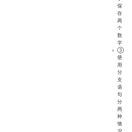
保
存
两
个
数
字
③
使
用
分
支
语
句
分
两
种
情
况