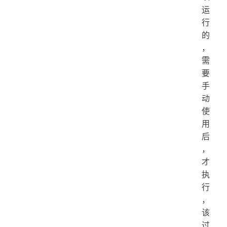
运
行
的
，
需
要
手
动
使
用
后
，
才
执
行
，
该
过