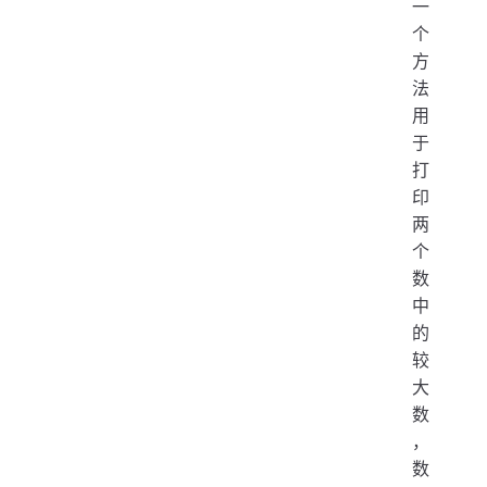
一
个
方
法
用
于
打
印
两
个
数
中
的
较
大
数
，
数