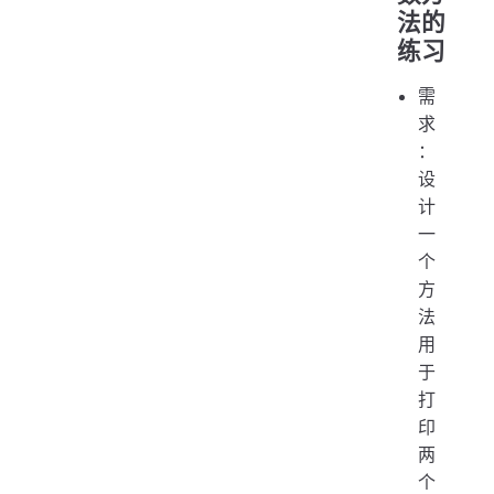
法的
练习
需
求
：
设
计
一
个
方
法
用
于
打
印
两
个