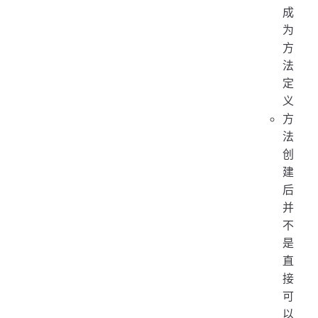
成
为
方
法
定
义
方
法
创
建
后
并
不
是
直
接
可
以