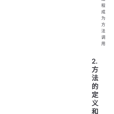
程
成
为
方
法
调
用
2.
方
法
的
定
义
和