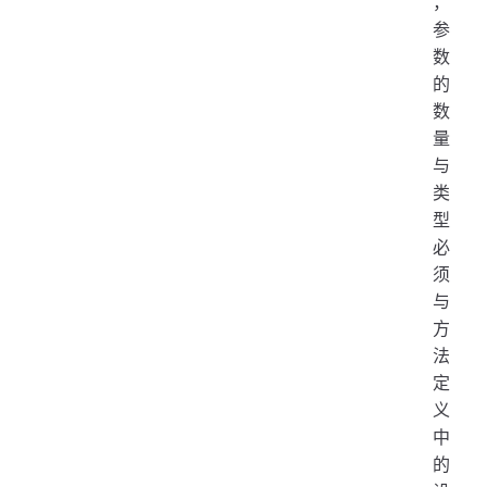
，
参
数
的
数
量
与
类
型
必
须
与
方
法
定
义
中
的