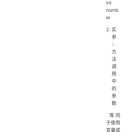
int
numb
er
实
参
：
方
法
调
用
中
的
参
数
​ 等同
于使用
变量或