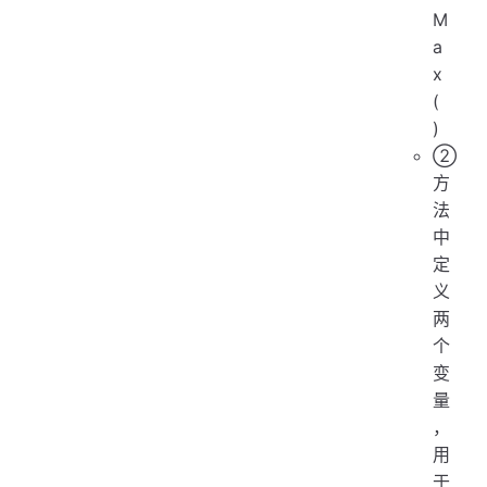
M
a
x
(
)
②
方
法
中
定
义
两
个
变
量
，
用
于