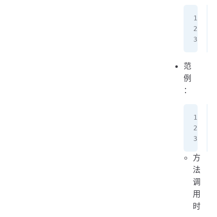
范
例
：
方
法
调
用
时