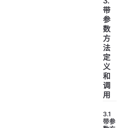
3.
   
}
带
参
数
方
法
定
义
和
调
用
3.1
带参