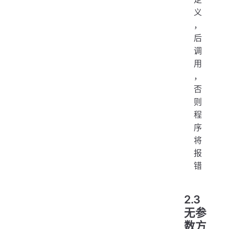
义
，
后
调
用
，
否
则
程
序
将
报
错
2.3
无参
数方