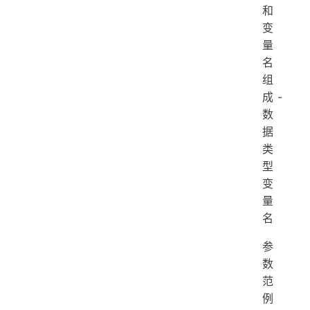
和
变
量
名
组
成 -
数
据
类
型
变
量
名
参
数
范
例