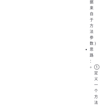
据
来
自
于
方
法
参
数 }
思
路
：
①
定
义
一
个
方
法