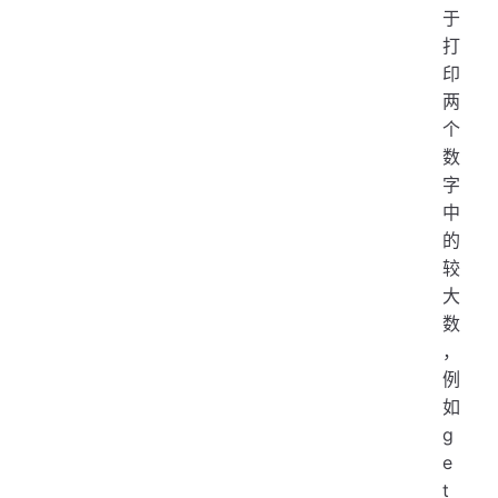
于
打
印
两
个
数
字
中
的
较
大
数
，
例
如
g
e
t