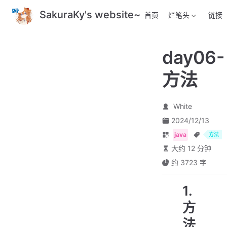
跳
SakuraKy's website~
首页
烂笔头
链接
至
主
要
day06-
內
容
方法
White
2024/12/13
java
方法
大约 12 分钟
约 3723 字
1.
方
法