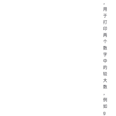
，
用
于
打
印
两
个
数
字
中
的
较
大
数
，
例
如
g