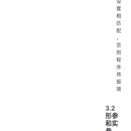
设
置
相
匹
配
，
否
则
程
序
将
报
错
3.2
形参
和实