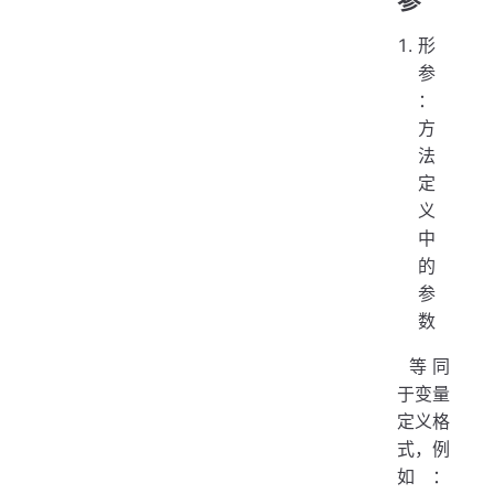
参
形
参
：
方
法
定
义
中
的
参
数
​ 等同
于变量
定义格
式，例
如：