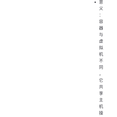
意
义
：
容
器
与
虚
拟
机
不
同
，
它
共
享
主
机
操