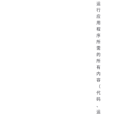
运
行
应
用
程
序
所
需
的
所
有
内
容
（
代
码
、
运