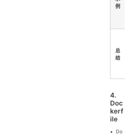
像
例
d
pu
ub
镜
器
总
板
结
了
初
态
4.
Doc
kerf
ile
Do