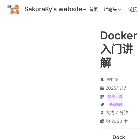
跳
SakuraKy's website~
首页
烂笔头
链接
至
主
要
Docker
內
容
入门讲
解
White
2025/1/17
软件工具
基础知识
大约 7 分钟
约 2050 字
Dock