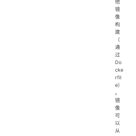
他
镜
像
构
建
（
通
过
Do
cke
rfil
e）
。
镜
像
可
以
从