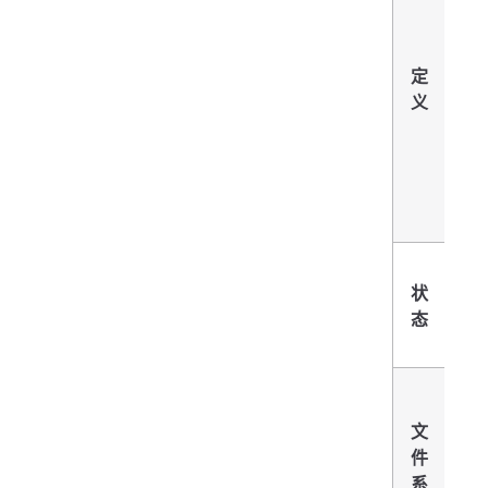
板
运
程
定
的
义
容
码
时
配
等
静
状
不
态
改
文
件
只
系