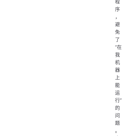
程
序
，
避
免
了
“在
我
机
器
上
能
运
行”
的
问
题
。