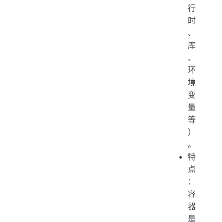
行
时
、
库
、
环
境
变
量
等
）
。
特
点
：
容
器
是