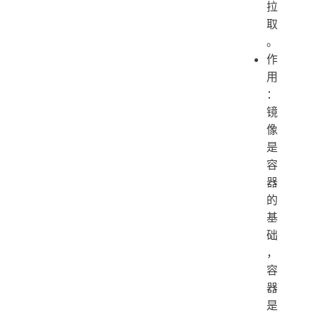
拉
取
。
作
用
：
镜
像
是
容
器
的
基
础
，
容
器
是