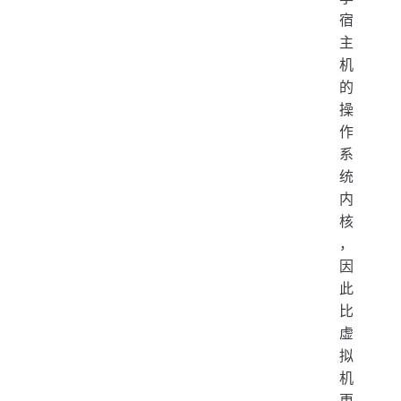
宿
主
机
的
操
作
系
统
内
核
，
因
此
比
虚
拟
机
更