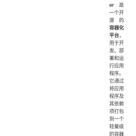
er
是
一个开
源的
容器化
平台
，
用于开
发、部
署和运
行应用
程序。
它通过
将应用
程序及
其依赖
项打包
到一个
轻量级
的容器