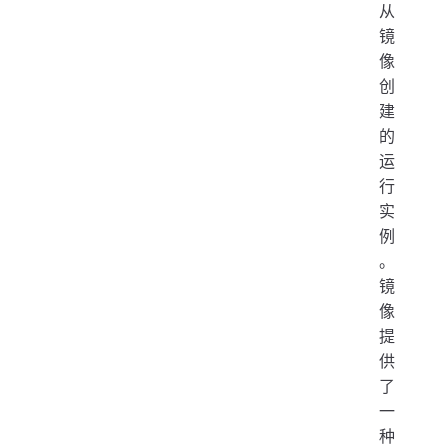
从
镜
像
创
建
的
运
行
实
例
。
镜
像
提
供
了
一
种