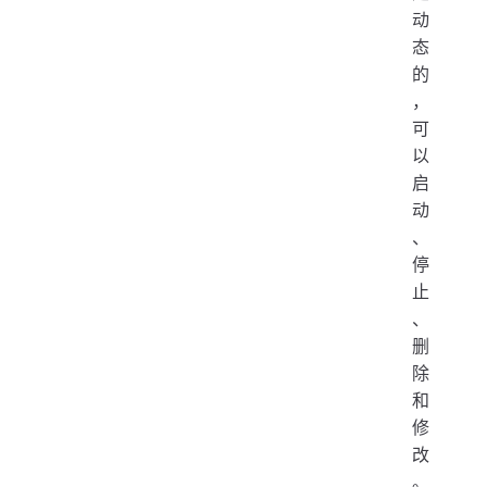
动
态
的
，
可
以
启
动
、
停
止
、
删
除
和
修
改
。