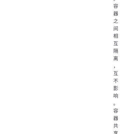
容
器
之
间
相
互
隔
离
，
互
不
影
响
。
容
器
共
享