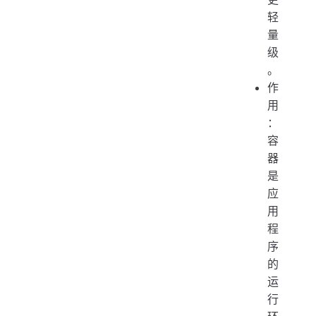
轻
量
级
。
作
用
：
容
器
是
应
用
程
序
的
运
行