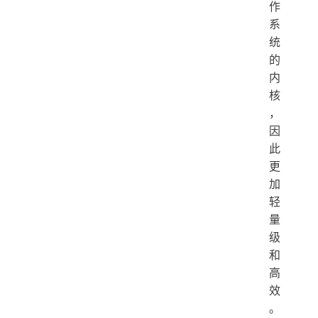
作
系
统
的
内
核
，
因
此
更
加
轻
量
级
和
高
效
。