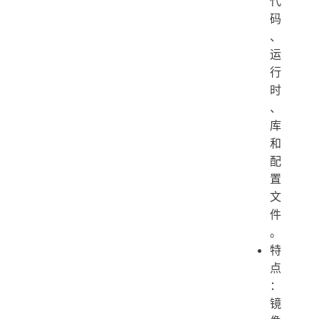
代
码
、
运
行
时
、
库
和
配
置
文
件
。
特
点
：
镜