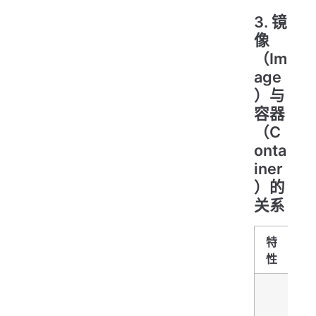
3.
镜
像
（Im
age
）与
容器
（C
onta
iner
）的
关系
特
(
性
镜
读