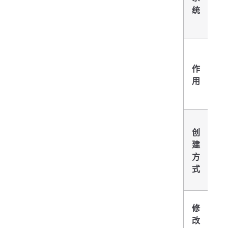
统
提
的
作
态
用
器
础
通
Do
创
构
建
从 
方
Hu
式
取
修
容
改
改