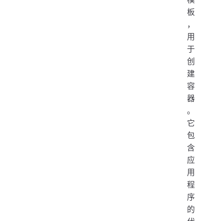
板
，
用
于
创
建
容
器
。
它
包
含
应
用
程
序
的