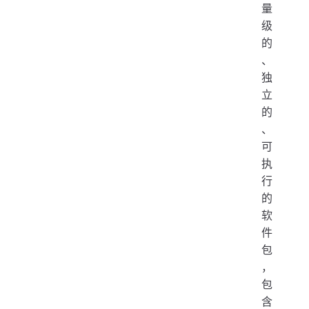
量
级
的
、
独
立
的
、
可
执
行
的
软
件
包
，
包
含