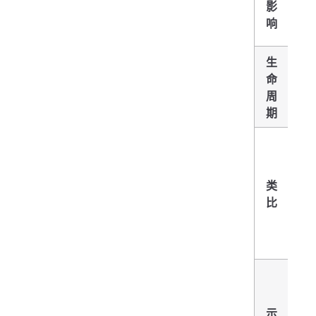
影
响
响
生
镜
命
久
周
以
期
用
镜
是
装
类
包
比
作
软
有
从 
H
Ub
示