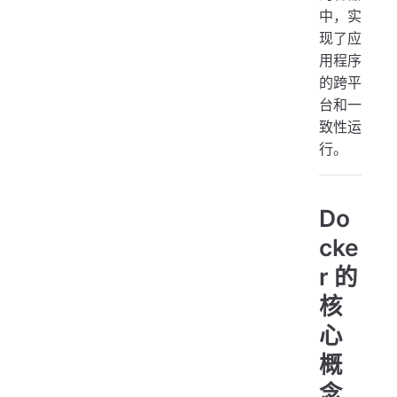
中，实
现了应
用程序
的跨平
台和一
致性运
行。
Do
cke
r 的
核
心
概
念