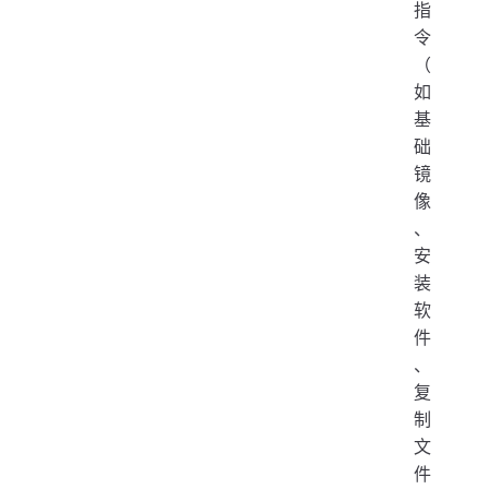
指
令
（
如
基
础
镜
像
、
安
装
软
件
、
复
制
文
件