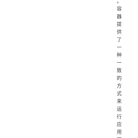
。
容
器
提
供
了
一
种
一
致
的
方
式
来
运
行
应
用