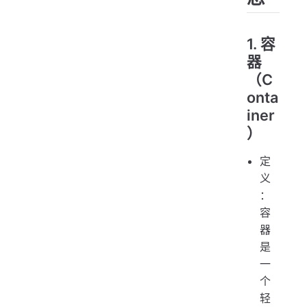
1.
容
器
（C
onta
iner
）
定
义
：
容
器
是
一
个
轻