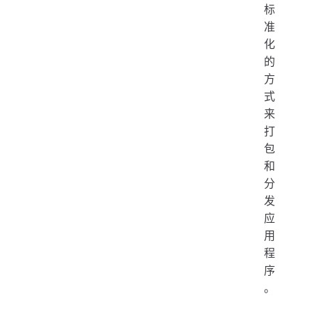
标
准
化
的
方
式
来
打
包
和
分
发
应
用
程
序
。