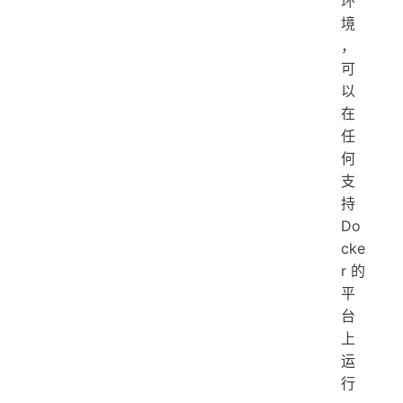
环
境
，
可
以
在
任
何
支
持
Do
cke
r 的
平
台
上
运
行