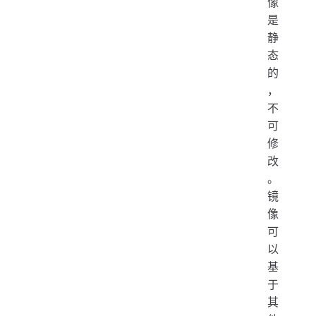
像
是
静
态
的
，
不
可
修
改
。
镜
像
可
以
基
于
其