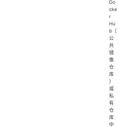
Do
cke
r
Hu
b（
公
共
镜
像
仓
库
）
或
私
有
仓
库
中