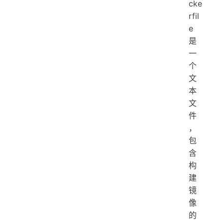
cke
rfil
e
是
一
个
文
本
文
件
，
包
含
构
建
镜
像
的