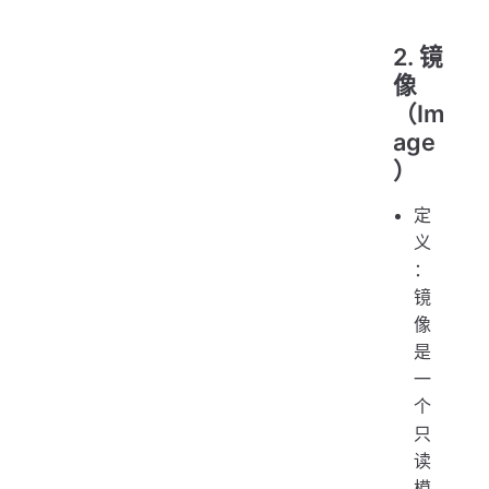
2.
镜
像
（Im
age
）
定
义
：
镜
像
是
一
个
只
读
模